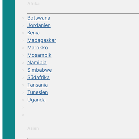
Afrika
Botswana
Jordanien
Kenia
Madagaskar
Marokko
Mosambik
Namibia
Simbabwe
Südafrika
Tansania
Tunesien
Uganda
Asien