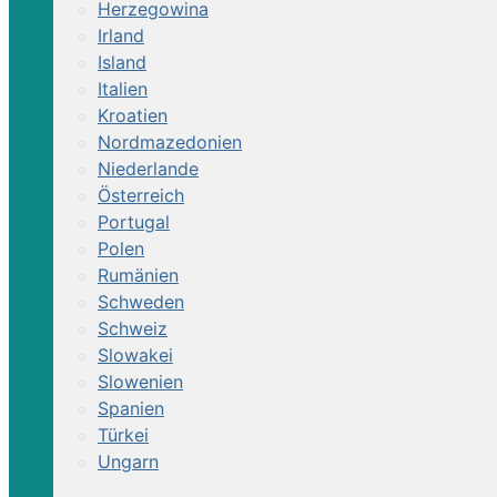
Herzegowina
Irland
Island
Italien
Kroatien
Nordmazedonien
Niederlande
Österreich
Portugal
Polen
Rumänien
Schweden
Schweiz
Slowakei
Slowenien
Spanien
Türkei
Ungarn