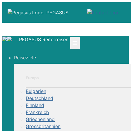
PEGASUS
PEGASUS Reiterreisen
≡
☎ +41 61 303 31 00
Reiseziele
☎ Deutschland 0800 - 505 18 01
☎ Österreich & Schweiz 0800 - 0700 97
|
Europa
Infos
Kontakt
Bulgarien
Über Uns
Deutschland
Finnland
Frankreich
Griechenland
Grossbritannien