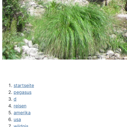
startseite
pegasus
d
reisen
amerika
usa
wildnis