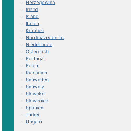
Herzegowina
Irland
Island
Italien
Kroatien
Nordmazedonien
Niederlande
Österreich
Portugal
Polen
Rumänien
Schweden
Schweiz
Slowakei
Slowenien
Spanien
Türkei
Ungarn