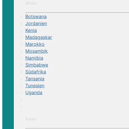
Afrika
Botswana
Jordanien
Kenia
Madagaskar
Marokko
Mosambik
Namibia
Simbabwe
Südafrika
Tansania
Tunesien
Uganda
Asien