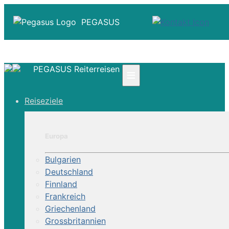
PEGASUS
PEGASUS Reiterreisen
≡
☎ +41 61 303 31 00
Reiseziele
☎ Deutschland 0800 - 505 18 01
☎ Österreich & Schweiz 0800 - 0700 97
|
Europa
Infos
Kontakt
Bulgarien
Über Uns
Deutschland
Finnland
Frankreich
Griechenland
Grossbritannien