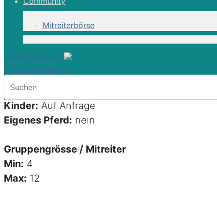
Community
Programmart:
Reittour
Reisezeit:
März -Dez.
Mitreiterbörse
Unterkunft:
Hotels, Gästehäuser
Verpflegung:
VP
meine Merkliste
Zimmer:
DZ
Erweiterte Suche
Sprache:
Englisch
Nichtreiter:
ja
Kinder:
Auf Anfrage
Eigenes Pferd:
nein
Gruppengrösse / Mitreiter
Min:
4
Max:
12