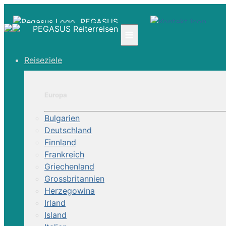
PEGASUS
PEGASUS Reiterreisen
≡
Reiseziele
☎ +41 61 303 31 00
☎ Deutschland 0800 - 505 18 01
☎ Österreich & Schweiz 0800 - 0700 97
Europa
|
Bulgarien
Infos
Deutschland
Kontakt
Finnland
Über Uns
Frankreich
Griechenland
Grossbritannien
Herzegowina
Irland
Island