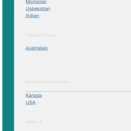
Mongolei
Usbekistan
Indien
Indischer Ozean
Australien
Kanada & Nordamerika
Kanada
USA
Mittel- &
startseite
pegasus