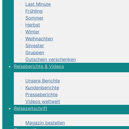
Last Minute
Frühling
Sommer
Herbst
Reittour | Almeida 
Winter
Weihnachten
Silvester
Gruppen
Ritt auf den historischen Viehwegen der Provi
Gutschein verschenken
Reiseberichte & Videos
Unsere Berichte
Kundenberichte
Kurzinformation
Presseberichte
Videos weltweit
Reisezeitschrift
Webcode: IT-COL07
Magazin bestellen