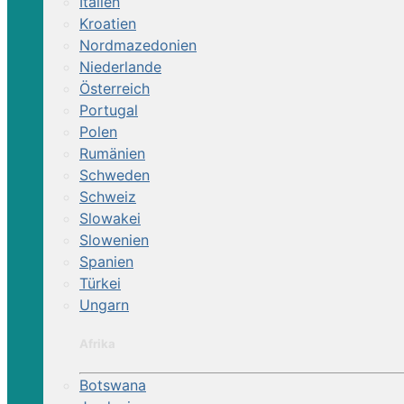
Italien
Kroatien
Nordmazedonien
Niederlande
Österreich
Portugal
Polen
Rumänien
Schweden
Schweiz
Slowakei
Slowenien
Spanien
Türkei
Ungarn
Afrika
Botswana
Reittour | Almeida Histor