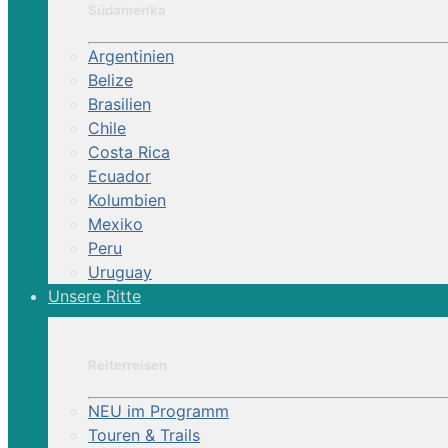
Südamerika
d
reisen
Argentinien
amerika
Belize
sued_am
Brasilien
colombia
Chile
Costa Rica
Reittour | Almeida History Trail
Ecuador
Kolumbien
Ritt auf den historischen Viehwegen der Provi
Mexiko
Peru
Uruguay
Unsere Ritte
Reiterreisen
NEU im Programm
Touren & Trails