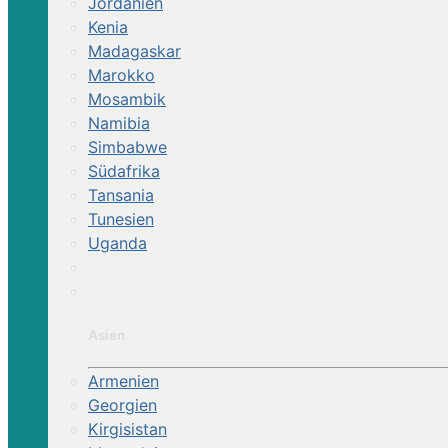
Jordanien
Kenia
Madagaskar
Ritt auf den historischen Viehwegen der Provi
Marokko
Mosambik
Namibia
Simbabwe
Südafrika
Tansania
Tunesien
Uganda
Asien
Armenien
Georgien
Kirgisistan