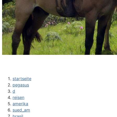
startseite
pegasus
d
reisen
amerika
sued_am
brasil