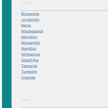
Afrika
Botswana
Jordanien
Kenia
Madagaskar
Marokko
Mosambik
Namibia
Simbabwe
Südafrika
Tansania
Tunesien
Uganda
Asien