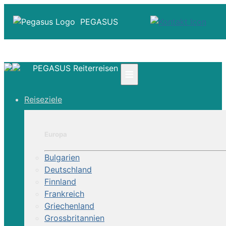
PEGASUS
PEGASUS Reiterreisen
≡
☎ +41 61 303 31 00
Reiseziele
☎ Deutschland 0800 - 505 18 01
☎ Österreich & Schweiz 0800 - 0700 97
|
Europa
Infos
Kontakt
Bulgarien
Über Uns
Deutschland
Finnland
Frankreich
Griechenland
Grossbritannien