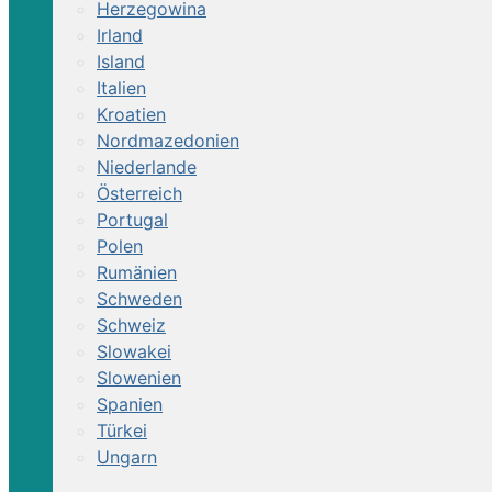
Herzegowina
Irland
Island
Italien
Kroatien
Nordmazedonien
Niederlande
Österreich
Portugal
Polen
Rumänien
Schweden
Schweiz
Slowakei
Slowenien
Spanien
Türkei
Ungarn