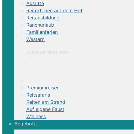
Ausritte
Reiterferien auf dem Hof
Reitausbildung
Ranchurlaub
Familienferien
Western
Reiterhof, Ausritte | 
Das besondere Etwas
Polo, Pferde- und Rinderarbeit sowie A
Premiumreisen
Reitsafaris
Reiten am Strand
Auf eigene Faust
Wellness
Angebote