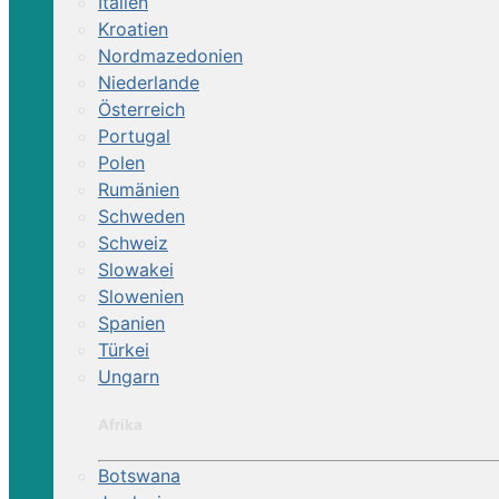
Italien
Kroatien
Nordmazedonien
Niederlande
Österreich
Portugal
Polen
Rumänien
Schweden
Schweiz
Slowakei
Slowenien
Spanien
Türkei
Ungarn
Afrika
Botswana