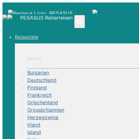
PEGASUS
PEGASUS Reiterreisen
≡
Reiseziele
☎ +41 61 303 31 00
☎ Deutschland 0800 - 505 18 01
☎ Österreich & Schweiz 0800 - 0700 97
Europa
|
Bulgarien
Infos
Deutschland
Kontakt
Finnland
Über Uns
Frankreich
Griechenland
Grossbritannien
Herzegowina
Irland
Island