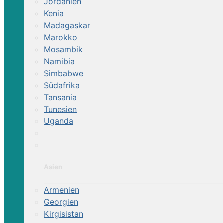
Jordanien
Kenia
Madagaskar
Marokko
Mosambik
Namibia
Simbabwe
Südafrika
Tansania
Tunesien
Uganda
Asien
Armenien
Georgien
Kirgisistan