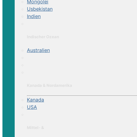
Mongolei
Usbekistan
Indien
Indischer Ozean
Australien
Kanada & Nordamerika
Kanada
USA
Mittel- &