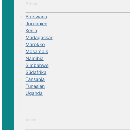
Afrika
Botswana
Jordanien
Kenia
Madagaskar
Marokko
Mosambik
Namibia
Simbabwe
Südafrika
Tansania
Tunesien
Uganda
Asien