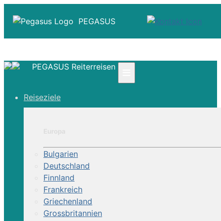
PEGASUS
PEGASUS Reiterreisen
≡
☎ +41 61 303 31 00
Reiseziele
☎ Deutschland 0800 - 505 18 01
☎ Österreich & Schweiz 0800 - 0700 97
|
Europa
Infos
Kontakt
Bulgarien
Über Uns
Deutschland
Finnland
Frankreich
Griechenland
Grossbritannien