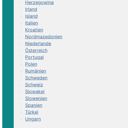
Herzegowina
Irland
Island
Italien
Kroatien
Nordmazedonien
Niederlande
Österreich
Portugal
Polen
Rumänien
Schweden
Schweiz
Slowakei
Slowenien
Spanien
Türkei
Ungarn