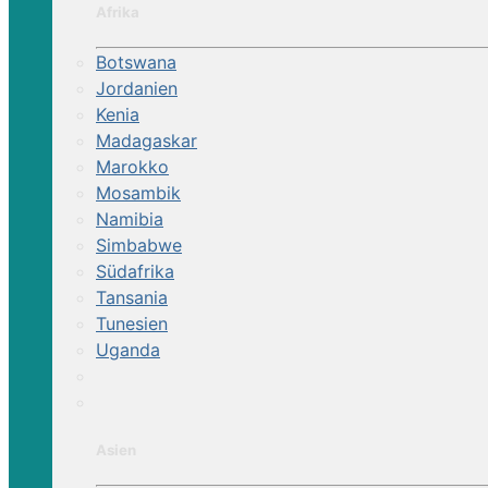
Afrika
Botswana
Jordanien
Kenia
Madagaskar
Marokko
Mosambik
Namibia
Simbabwe
Südafrika
Tansania
Tunesien
Uganda
Asien