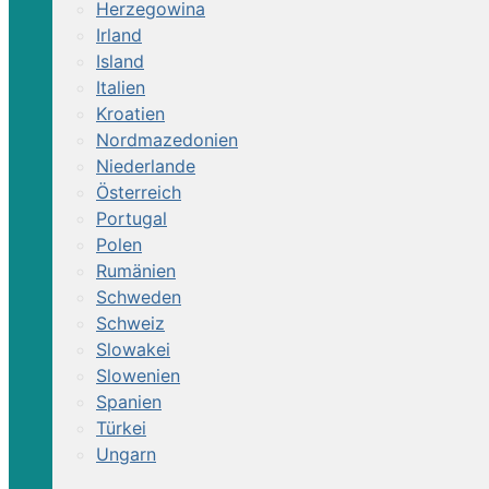
Herzegowina
Irland
Island
Italien
Kroatien
Nordmazedonien
Niederlande
Österreich
Portugal
Polen
Rumänien
Schweden
Schweiz
Slowakei
Slowenien
Spanien
Türkei
Ungarn