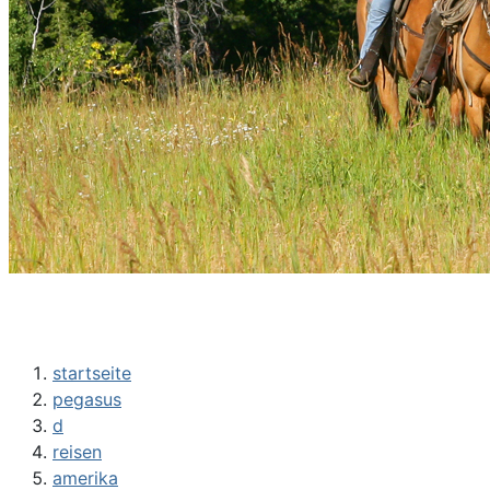
startseite
pegasus
d
reisen
amerika