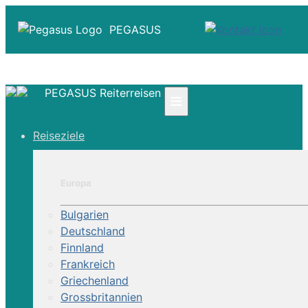
PEGASUS
PEGASUS Reiterreisen
≡
☎ +41 61 303 31 00
Reiseziele
☎ Deutschland 0800 - 505 18 01
☎ Österreich & Schweiz 0800 - 0700 97
|
Europa
Infos
Kontakt
Bulgarien
Über Uns
Deutschland
Finnland
Frankreich
Griechenland
Grossbritannien