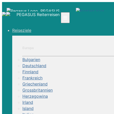
PEGASUS
PEGASUS Reiterreisen
≡
Reiseziele
☎ +41 61 303 31 00
☎ Deutschland 0800 - 505 18 01
☎ Österreich & Schweiz 0800 - 0700 97
Europa
|
Bulgarien
Infos
Deutschland
Kontakt
Finnland
Über Uns
Frankreich
Griechenland
Grossbritannien
Herzegowina
Irland
Island