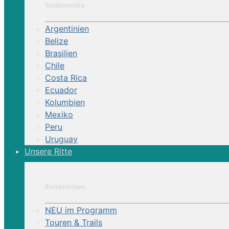
Südamerika
Argentinien
Belize
Brasilien
Chile
Costa Rica
Ecuador
Kolumbien
Mexiko
Peru
Uruguay
startseite
Unsere Ritte
pegasus
d
reisen
Reiterreisen
europa
balt_pol_cez
NEU im Programm
Touren & Trails