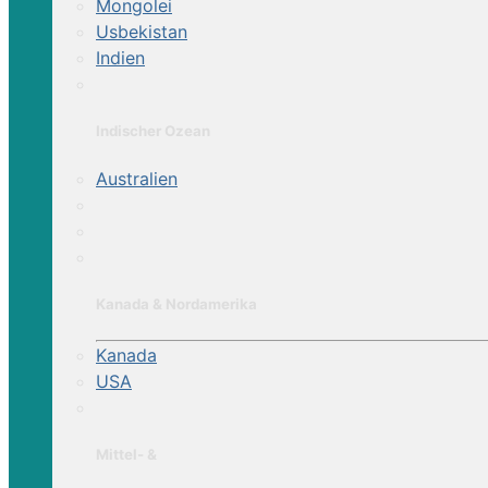
Mongolei
Usbekistan
Indien
Indischer Ozean
Australien
Kanada & Nordamerika
Kanada
USA
Mittel- &