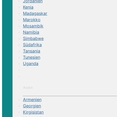
Jordanien
Kenia
Madagaskar
Marokko
Mosambik
Namibia
Reittour | Ostsee-Trail
Simbabwe
Südafrika
Tansania
Reiten durch Pommerns weite Landscha
Tunesien
Uganda
Asien
Armenien
Georgien
Kirgisistan