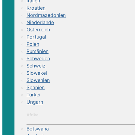
Italien
Kroatien
Nordmazedonien
Niederlande
Österreich
Portugal
Polen
Rumänien
Schweden
Schweiz
Slowakei
Slowenien
Spanien
Türkei
Ungarn
Afrika
Botswana