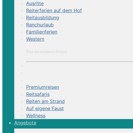
Reittour | Ostsee-Trail
Ausritte
Reiterferien auf dem Hof
Reiten durch Pommerns weite Landschaften bi
Reitausbildung
Ranchurlaub
Familienferien
Western
Das besondere Etwas
Premiumreisen
Reitsafaris
Reiten am Strand
Auf eigene Faust
Wellness
Angebote