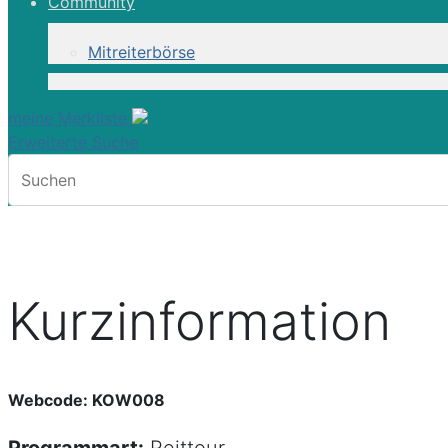
Community
Mitreiterbörse
Reittour | Ostsee-T
meine Merkliste
Erweiterte Suche
Reiten durch Pommerns weite Landscha
Kurzinformation
Webcode: KOW008
Programmart:
Reittour