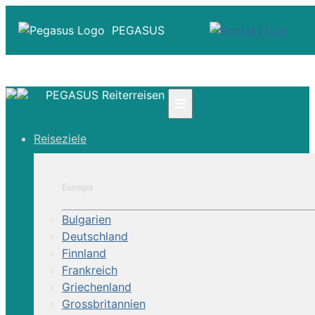
PEGASUS
PEGASUS Reiterreisen
≡
☎ +41 61 303 31 00
Reiseziele
☎ Deutschland 0800 - 505 18 01
☎ Österreich & Schweiz 0800 - 0700 97
|
Europa
Infos
Kontakt
Bulgarien
Über Uns
Deutschland
Finnland
Frankreich
Griechenland
Grossbritannien