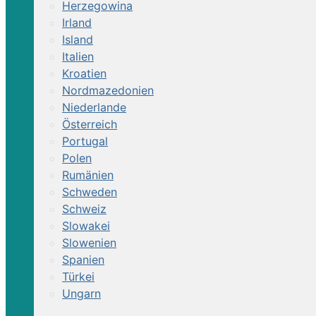
Herzegowina
Irland
Island
Italien
Kroatien
Nordmazedonien
Niederlande
Österreich
Portugal
Polen
Rumänien
Schweden
Schweiz
Slowakei
Slowenien
Spanien
Türkei
Ungarn