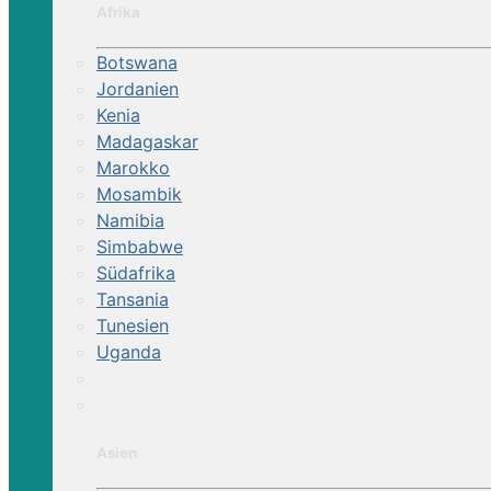
Afrika
Botswana
Jordanien
Kenia
Madagaskar
Marokko
Mosambik
Namibia
Simbabwe
Südafrika
Tansania
Tunesien
Uganda
Asien