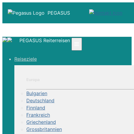
PEGASUS
PEGASUS Reiterreisen
≡
☎ +41 61 303 31 00
Reiseziele
☎ Deutschland 0800 - 505 18 01
☎ Österreich & Schweiz 0800 - 0700 97
|
Europa
Infos
Kontakt
Bulgarien
Über Uns
Deutschland
Finnland
Frankreich
Griechenland
Grossbritannien