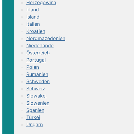
Herzegowina
Irland
Island
Italien
Kroatien
Nordmazedonien
Niederlande
Österreich
Portugal
Polen
Rumänien
Schweden
Schweiz
Slowakei
Slowenien
Spanien
Türkei
Ungarn