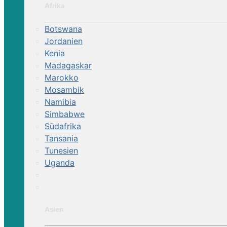
Afrika
Botswana
Jordanien
Kenia
Madagaskar
Marokko
Mosambik
Namibia
Simbabwe
Südafrika
Tansania
Tunesien
Uganda
Asien