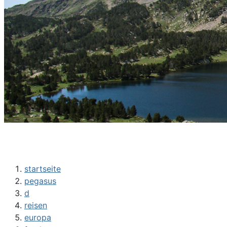
startseite
pegasus
d
reisen
europa