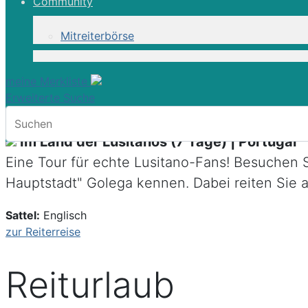
Community
Mitreiterbörse
meine Merkliste
Erweiterte Suche
Im Land der Lusitanos (7 Tage) | Portugal
Eine Tour für echte Lusitano-Fans! Besuchen 
Hauptstadt" Golega kennen. Dabei reiten Sie a
Sattel:
Englisch
zur Reiterreise
Reiturlaub