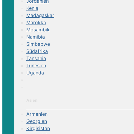
Jordanien
Kenia
Klima/Reisezeit:
beste Reisezeit ist März bis
Madagaskar
eine gute Reisezeit, das Alentejo sollte man
Marokko
Mosambik
Essen & Trinken:
landestypische, schmackhafte
Namibia
Simbabwe
Südafrika
Tansania
Tunesien
Uganda
Asien
Armenien
Georgien
Kirgisistan