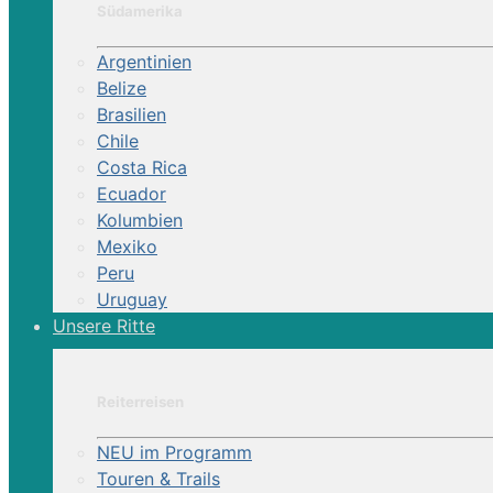
Südamerika
Land:
Argentinien
Belize
Reittour
Brasilien
Chile
Costa Rica
Ecuador
7 Tage
Kolumbien
Mexiko
Peru
Uruguay
Unsere Ritte
Reiterreisen
NEU im Programm
Touren & Trails