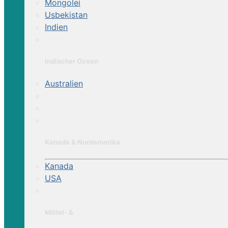
Mongolei
Usbekistan
Indien
Indischer Ozean
Alentejoküsten-Ritt
Australien
Königspferde-Ritt
Delfinküsten-Ritt
Kanada & Nordamerika
Arrabida Naturpark Ritte
Kanada
Im Land der Lusitanos
USA
Mittel- &