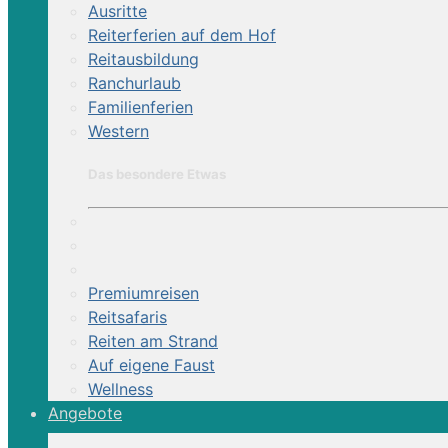
Ausritte
Reiterferien auf dem Hof
Reitausbildung
Ranchurlaub
Familienferien
Western
Das besondere Etwas
Im Land der Lusitanos (7 Tage) | Por
Premiumreisen
Eine Tour für echte Lusitano-Fans! Besuchen 
Reitsafaris
Hauptstadt" Golega kennen. Dabei reiten Sie a
Reiten am Strand
Auf eigene Faust
Land der Lusitanos, 7 Tage, DZ, VP
Wellness
Angebote
Sattel:
Englisch
zur Reiterreise