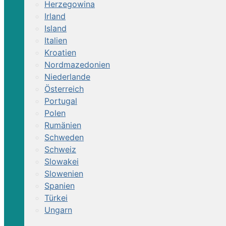
Herzegowina
Irland
Island
Italien
Kroatien
Nordmazedonien
Niederlande
Österreich
Portugal
Polen
Rumänien
Schweden
Schweiz
Slowakei
Slowenien
Spanien
Türkei
Ungarn