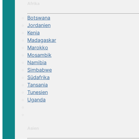
Afrika
Botswana
Jordanien
Kenia
Madagaskar
Marokko
Mosambik
Namibia
Simbabwe
Südafrika
Tansania
Tunesien
Uganda
Asien