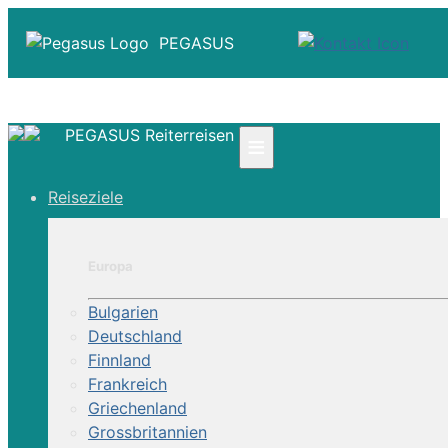
PEGASUS
PEGASUS Reiterreisen
≡
☎ +41 61 303 31 00
Reiseziele
☎ Deutschland 0800 - 505 18 01
☎ Österreich & Schweiz 0800 - 0700 97
|
Europa
Infos
Kontakt
Bulgarien
Über Uns
Deutschland
Finnland
Frankreich
Griechenland
Grossbritannien