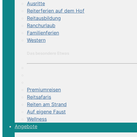
Ausritte
Land:
Reiterferien auf dem Hof
Reitausbildung
Reiturlaub
Ranchurlaub
Familienferien
Western
8 Tage
Das besondere Etwas
Premiumreisen
Reitsafaris
Reiten am Strand
Auf eigene Faust
Wellness
Angebote