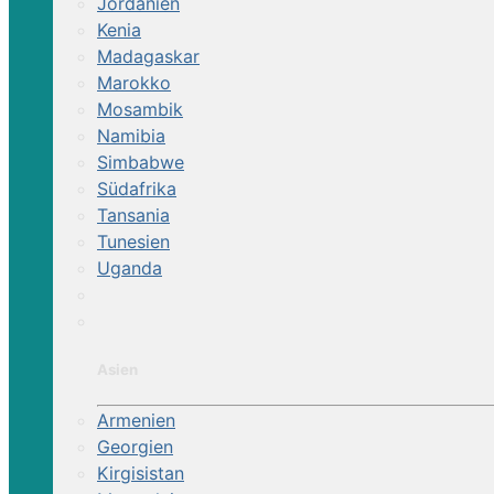
Jordanien
Kenia
Kroatien:
Madagaskar
Abwechslungsreiche Landschaften, einmalige 
Marokko
immer attraktiver. Die Plitvicer Seen bildeten
Mosambik
Unser Westernreiterhof bietet tolle Sternrit
Namibia
Simbabwe
Südafrika
Nordmazedonien:
Tansania
Nordmazedonien ist ein wahrer Geheimtipp mit
Tunesien
umgeben von Kiefernwäldern bis hin zu sanfte
Uganda
Kulissen und eine Reihe erfahrener Guides, d
Polen:
Asien
Polen bietet eine sehr abwechslungsreiche La
Armenien
die Gebirgskette der Karpaten und Sudeten. 
Georgien
Die Masurische und Dramburger Seenplatte sind
Kirgisistan