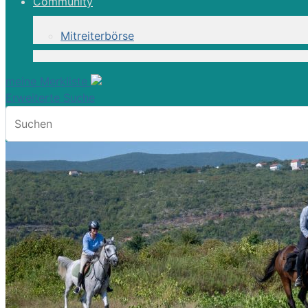
Community
Reiturlaub
Mitreiterbörse
8 Tage
meine Merkliste
Erweiterte Suche