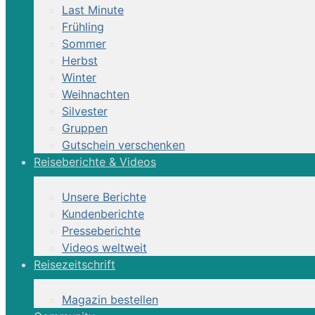
Last Minute
Frühling
Sommer
Herbst
Winter
Weihnachten
Silvester
Gruppen
Wildes Bosnien (8 Tage) | Bosnien-
Gutschein verschenken
Reiseberichte & Videos
Unsere Berichte
Urlaub auf dem familiengeführten Reiterhof i
Kundenberichte
Ein echter Geheimtipp!
Presseberichte
Videos weltweit
Wildes Bosnien, 8 Tage, DZ, VP
Reisezeitschrift
Sattel:
Englisch
Magazin bestellen
zur Reiterreise