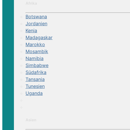
Afrika
Botswana
Jordanien
Kenia
Madagaskar
Marokko
Mosambik
Namibia
Simbabwe
Südafrika
Tansania
Tunesien
Uganda
Asien