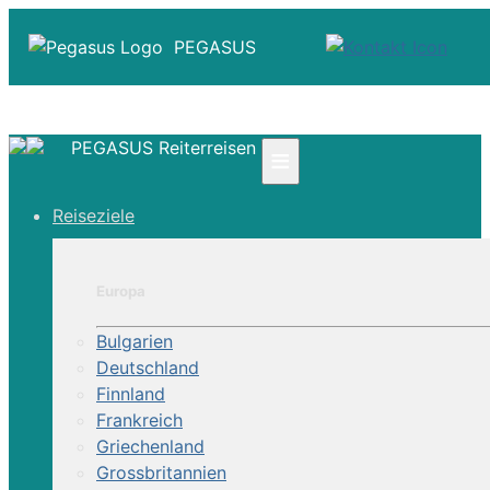
PEGASUS
PEGASUS Reiterreisen
≡
☎ +41 61 303 31 00
Reiseziele
☎ Deutschland 0800 - 505 18 01
☎ Österreich & Schweiz 0800 - 0700 97
|
Europa
Infos
Kontakt
Bulgarien
Über Uns
Deutschland
Finnland
Frankreich
Griechenland
Grossbritannien