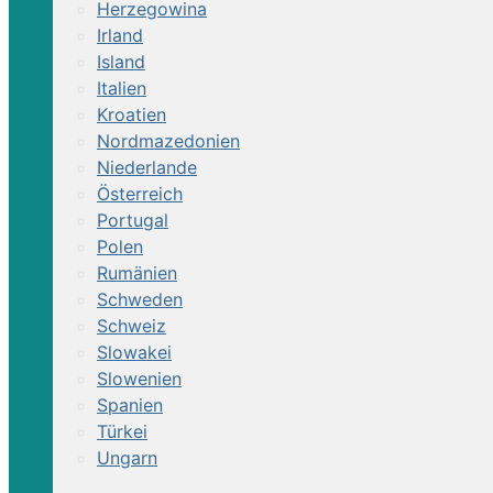
Herzegowina
Irland
Island
Italien
Kroatien
Nordmazedonien
Niederlande
Österreich
Portugal
Polen
Rumänien
Schweden
Schweiz
Slowakei
Slowenien
Spanien
Türkei
Ungarn