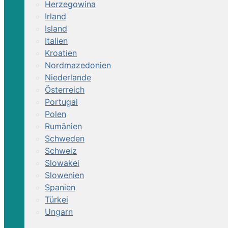
Herzegowina
Irland
Island
Italien
Kroatien
Nordmazedonien
Niederlande
Österreich
Portugal
Polen
Rumänien
Schweden
Schweiz
Slowakei
Slowenien
Spanien
Türkei
Ungarn