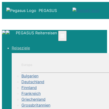
PEGASUS
PEGASUS Reiterreisen
≡
☎ +41 61 303 31 00
Reiseziele
☎ Deutschland 0800 - 505 18 01
☎ Österreich & Schweiz 0800 - 0700 97
|
Europa
Infos
Kontakt
Bulgarien
Über Uns
Deutschland
Finnland
Frankreich
Griechenland
Grossbritannien