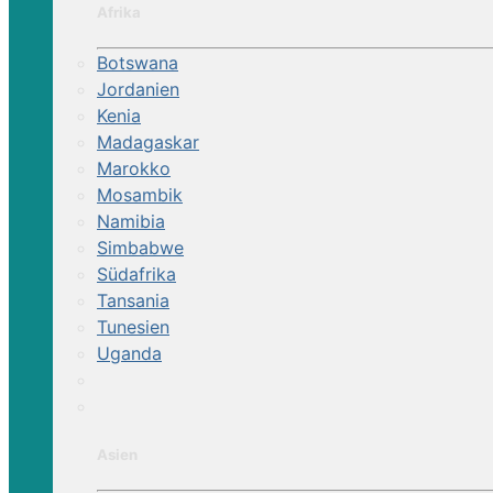
Afrika
Botswana
Jordanien
Kenia
Madagaskar
Marokko
Mosambik
Namibia
Simbabwe
Südafrika
Tansania
Tunesien
Uganda
Asien