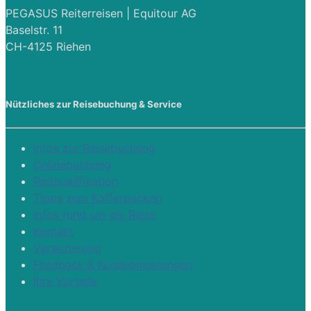
PEGASUS Reiterreisen | Equitour AG
Baselstr. 11
CH-4125 Riehen
Nützliches zur Reisebuchung & Service
Infos zur Reisebuchung
Onlinebuchung
Reitqualifikation
Tipps zum Kofferpacken
Infos rund um die Reise
Kontakt
Versicherung
Feedback & Kundenmeinungen
Ihre Vorteile