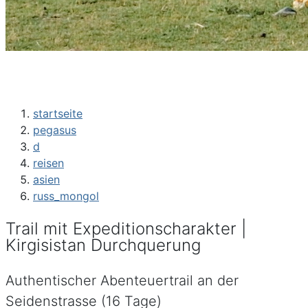
startseite
pegasus
d
reisen
asien
russ_mongol
Trail mit Expeditionscharakter |
Kirgisistan Durchquerung
Authentischer Abenteuertrail an der
Seidenstrasse (16 Tage)