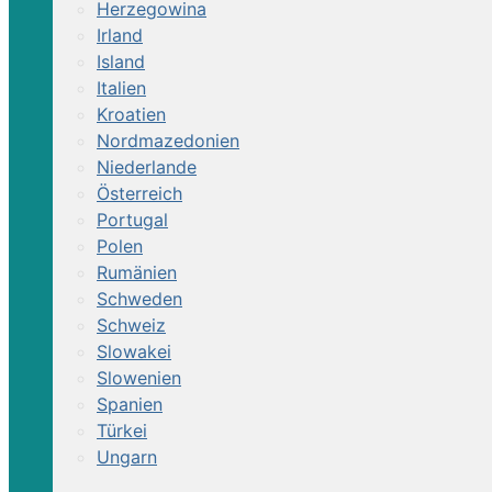
Herzegowina
Irland
Island
Italien
Kroatien
Nordmazedonien
Niederlande
Österreich
Portugal
Polen
Rumänien
Schweden
Schweiz
Slowakei
Slowenien
Spanien
Türkei
Ungarn