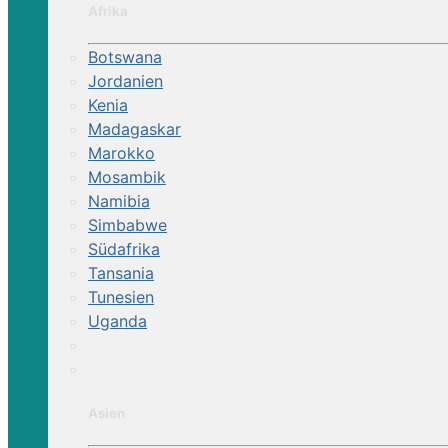
Afrika
Botswana
Jordanien
Kenia
Madagaskar
Marokko
Mosambik
Namibia
Simbabwe
Südafrika
Tansania
Tunesien
Uganda
Asien