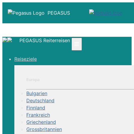
PEGASUS
PEGASUS Reiterreisen
≡
☎ +41 61 303 31 00
Reiseziele
☎ Deutschland 0800 - 505 18 01
☎ Österreich & Schweiz 0800 - 0700 97
|
Europa
Infos
Kontakt
Bulgarien
Über Uns
Deutschland
Finnland
Frankreich
Griechenland
Grossbritannien