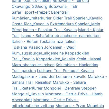
Safari_Sports+Loisirs
Botswana - Tuli und
Okavango_StGeorg
Botswana _ Tuli
Safari_sport+freizeit
Bärentrail
Rumänien_reiterkurier
Cider Trail Spanien_Kavallo
Costa Rica_Kavaallo
Extremadura Spanien_Mein
Pferd
Indien - Pushkar Trail_Kavallo
Island - Kjölur
Trail
Island - Schafabtrieb aachener_nachrichten
Italien - Reiten Toskana_nzz
Italien
Toskana_Passion
Jordanien - Wadi
Rum_augsburger_allgemeine
Kappadokien
Trail_Kavallo
Kappadokien_Kavallo
Kenia - Masai
Mara_abenteuer+reisen
Kolumbien - Haciendas
Trail_passion
Lusitano Trail Portugal_Kavallo
Madagaskar - Land der Lemuren_kavallo
Marokko -
Sahara Trail_Reiselust
Marokko - Sahara
Trail_ReiterKurier
Mongolei - Zentrale Steppen
Mongolei_Kavallo
Montana - Cattle Drive - Hamb
Abendblatt
Montana - Cattle Drive -
mitteldeutsche_zeitung
Montana - Pryor Mountain