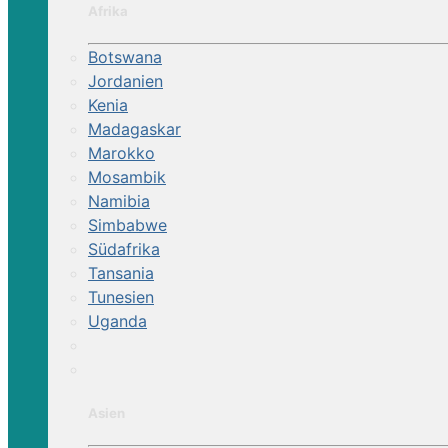
Afrika
Botswana
Jordanien
Kenia
Madagaskar
Marokko
Mosambik
Namibia
Simbabwe
Südafrika
Tansania
Tunesien
Uganda
Asien