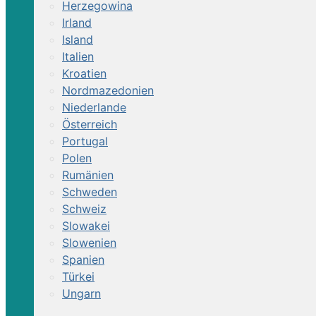
Herzegowina
Irland
Island
Italien
Kroatien
Nordmazedonien
Niederlande
Österreich
Portugal
Polen
Rumänien
Schweden
Schweiz
Slowakei
Slowenien
Spanien
Türkei
Ungarn