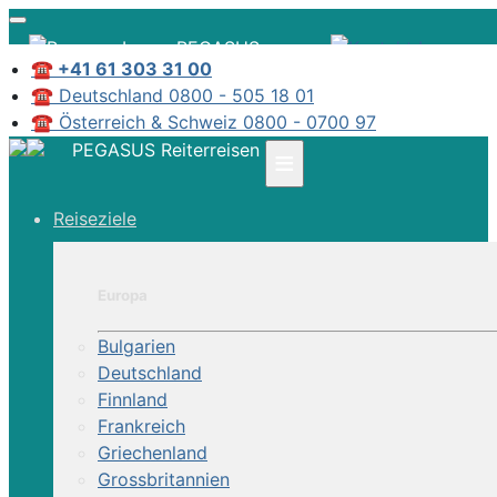
PEGASUS
☎ +41 61 303 31 00
☎ Deutschland 0800 - 505 18 01
☎ Österreich & Schweiz 0800 - 0700 97
|
PEGASUS Reiterreisen
≡
Infos
Kontakt
Reiseziele
Über Uns
Europa
Bulgarien
Deutschland
Finnland
Frankreich
Griechenland
Grossbritannien