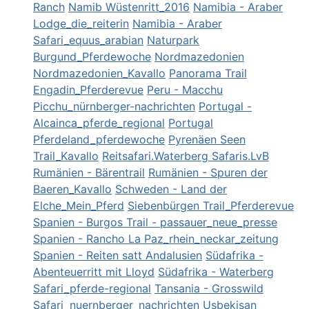
Ranch
Namib Wüstenritt_2016
Namibia - Araber
Lodge_die_reiterin
Namibia - Araber
Safari_equus_arabian
Naturpark
Burgund_Pferdewoche
Nordmazedonien
Nordmazedonien_Kavallo
Panorama Trail
Engadin_Pferderevue
Peru - Macchu
Picchu_nürnberger-nachrichten
Portugal -
Alcainca_pferde_regional
Portugal
Pferdeland_pferdewoche
Pyrenäen Seen
Trail_Kavallo
Reitsafari.Waterberg Safaris.LvB
Rumänien - Bärentrail
Rumänien - Spuren der
Baeren_Kavallo
Schweden - Land der
Elche_Mein_Pferd
Siebenbürgen Trail_Pferderevue
Spanien - Burgos Trail - passauer_neue_presse
Spanien - Rancho La Paz_rhein_neckar_zeitung
Spanien - Reiten satt Andalusien
Südafrika -
Abenteuerritt mit Lloyd
Südafrika - Waterberg
Safari_pferde-regional
Tansania - Grosswild
Safari_nuernberger_nachrichten
Usbekisan