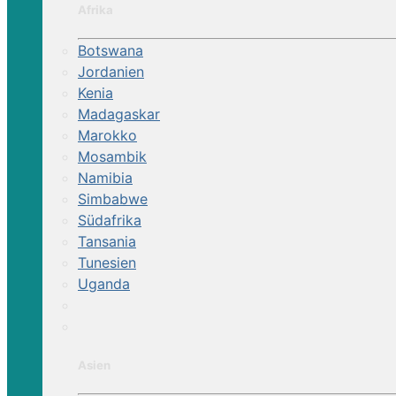
Afrika
Botswana
Jordanien
Kenia
Madagaskar
Marokko
Mosambik
Namibia
Simbabwe
Südafrika
Tansania
Tunesien
Uganda
Asien