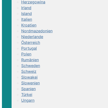
Herzegowina
Irland
Island
Italien
Kroatien
Nordmazedonien
Niederlande
Österreich
Portugal
Polen
Rumänien
Schweden
Schweiz
Slowakei
Slowenien
Spanien
Türkei
Ungarn