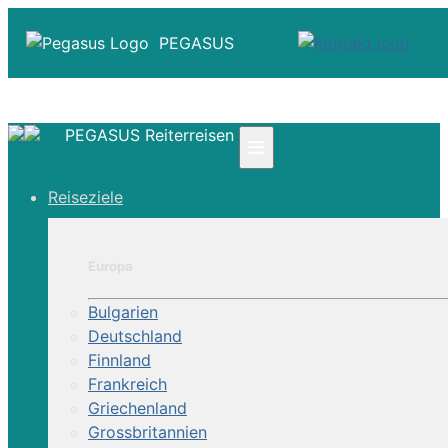
PEGASUS
PEGASUS Reiterreisen
≡
☎ +41 61 303 31 00
Reiseziele
☎ Deutschland 0800 - 505 18 01
☎ Österreich & Schweiz 0800 - 0700 97
|
Europa
Infos
Kontakt
Bulgarien
Über Uns
Deutschland
Finnland
Frankreich
Griechenland
Grossbritannien